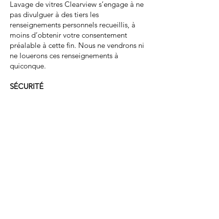
Lavage de vitres Clearview s’engage à ne
pas divulguer à des tiers les
renseignements personnels recueillis, à
moins d’obtenir votre consentement
préalable à cette fin. Nous ne vendrons ni
ne louerons ces renseignements à
quiconque.
SÉCURITÉ
Lorsque vous soumettez des
renseignements personnels vous
concernant, nous prenons des précautions
pour les protéger. Les membres de notre
personnel sont tenus de respecter la
confidentialité de vos informations. Nous
nous engageons à maintenir un haut
degré de confidentialité en utilisant les
dernières innovations technologiques
permettant de conserver vos
renseignements personnels.